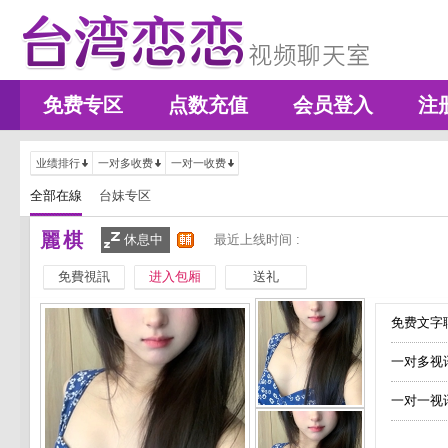
免费专区
点数充值
会员登入
注
业绩排行
一对多收费
一对一收费
全部在線
台妹专区
麗棋
休息中
最近上线时间 :
免費視訊
进入包厢
送礼
免费文字聊
一对多视
一对一视